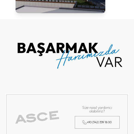
Size nasıl yardımcı
olabiliriz?
+90 (342) 339 18 00