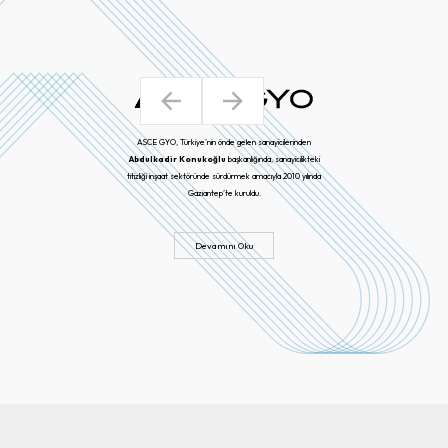
ASCE GYO, Türkiye’nin önde gelen sanayicilerinden
Abdulkadir Konukoğlu
başkanlığında, sanayicilikteki
titizliği inşaat sektöründe sürdürmek amacıyla 2010 yılında
Gaziantep’te kuruldu.
Devamını Oku