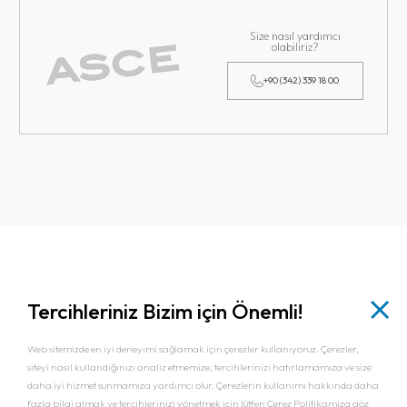
Size nasıl yardımcı
olabiliriz?
+90 (342) 339 18 00
Tercihleriniz Bizim için Önemli!
Web sitemizde en iyi deneyimi sağlamak için çerezler kullanıyoruz. Çerezler,
siteyi nasıl kullandığınızı analiz etmemize, tercihlerinizi hatırlamamıza ve size
"
Başarmak Harcımızda Var!
"
daha iyi hizmet sunmamıza yardımcı olur. Çerezlerin kullanımı hakkında daha
fazla bilgi almak ve tercihlerinizi yönetmek için lütfen Çerez Politikamıza göz