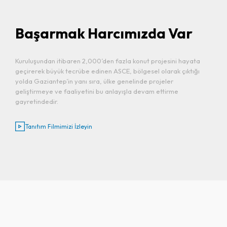
Başarmak Harcımızda Var
Kuruluşundan itibaren 2,000’den fazla konut projesini hayata
geçirerek büyük tecrübe edinen ASCE, bölgesel olarak çıktığı
yolda Gaziantep’in yanı sıra, ülke genelinde projeler
geliştirmeye ve faaliyetini bu anlayışla devam ettirme
gayretindedir.
Tanıtım Filmimizi İzleyin