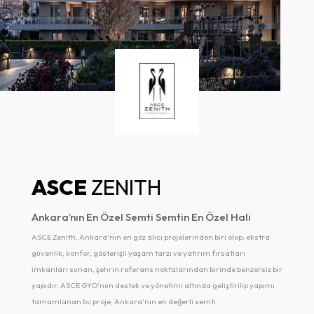
ASCE
ORTAKÖY
ASCE Ortaköy Konut Projesi: Şehrin merkezindeki
eşsiz konumuyla lüks ve konforlu yaşamın kapılarını
aralıyoruz.
ASCE ORTAKÖY, İbn-i Sina bölgesinde modern şehir yaşantısını
yeniden tanımlıyor. Şehir merkezine yakın konumuyla ulaşım
avantajı sunan proje, özenle tasarlanan yaşam alanlarıyla konfor ve
estetiği bir araya getiriyor. ASCE ORTAKÖY, çevresindeki sosyal